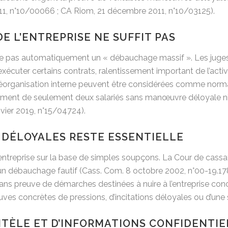
011, n°10/00066 ; CA Riom, 21 décembre 2011, n°10/03125).
E L’ENTREPRISE NE SUFFIT PAS
ise pas automatiquement un « débauchage massif ». Les juges
’exécuter certains contrats, ralentissement important de l’activ
ne réorganisation interne peuvent être considérées comme norm
tement de seulement deux salariés sans manœuvre déloyale ni
nvier 2019, n°15/04724).
DÉLOYALES RESTE ESSENTIELLE
 entreprise sur la base de simples soupçons. La Cour de cas
un débauchage fautif (Cass. Com. 8 octobre 2002, n°00-19.1
ns preuve de démarches destinées à nuire à l’entreprise con
ves concrètes de pressions, d’incitations déloyales ou d’une 
ÈLE ET D’INFORMATIONS CONFIDENTIEL