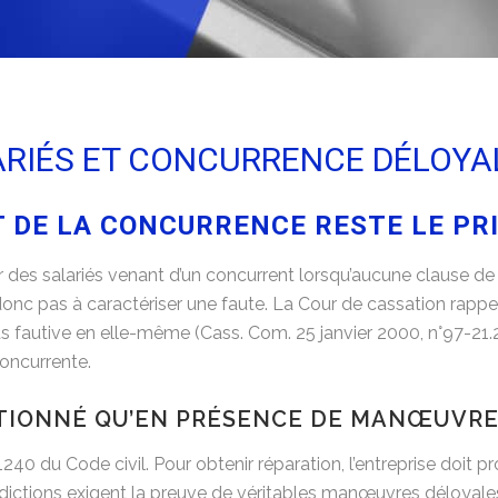
RIÉS ET CONCURRENCE DÉLOYA
ET DE LA CONCURRENCE RESTE LE PR
er des salariés venant d’un concurrent lorsqu’aucune clause de
t donc pas à caractériser une faute. La Cour de cassation rap
as fautive en elle-même (Cass. Com. 25 janvier 2000, n°97-21.2
concurrente.
TIONNÉ QU’EN PRÉSENCE DE MANŒUVRE
240 du Code civil. Pour obtenir réparation, l’entreprise doit pr
idictions exigent la preuve de véritables manœuvres déloyales