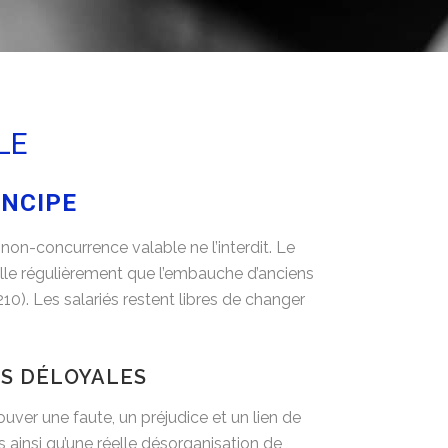
LE
INCIPE
 non-concurrence valable ne l’interdit. Le
pelle régulièrement que l’embauche d’anciens
10). Les salariés restent libres de changer
S DÉLOYALES
ouver une faute, un préjudice et un lien de
 ainsi qu’une réelle désorganisation de