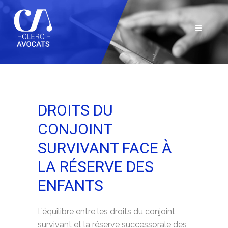
DROITS DU
CONJOINT
SURVIVANT FACE À
LA RÉSERVE DES
ENFANTS
L’équilibre entre les droits du conjoint
survivant et la réserve successorale des